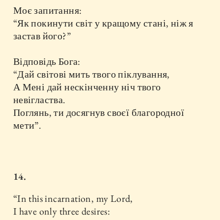
Моє запитання:
“Як покинути світ у кращому стані, ніж я
застав його?”
Відповідь Бога:
“Дай світові мить твого піклування,
А Мені дай нескінченну ніч твого
невігластва.
Поглянь, ти досягнув своєї благородної
мети”.
14.
“In this incarnation, my Lord,
I have only three desires: