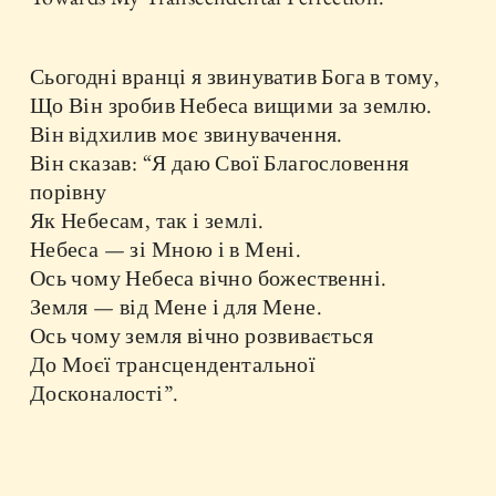
Сьогодні вранці я звинуватив Бога в тому,
Що Він зробив Небеса вищими за землю.
Він відхилив моє звинувачення.
Він сказав: “Я даю Свої Благословення
порівну
Як Небесам, так і землі.
Небеса — зі Мною і в Мені.
Ось чому Небеса вічно божественні.
Земля — від Мене і для Мене.
Ось чому земля вічно розвивається
До Моєї трансцендентальної
Досконалості”.