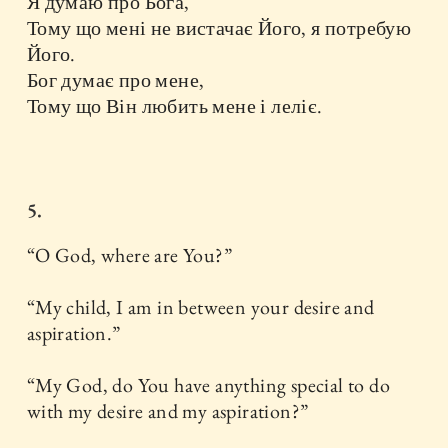
Я думаю про Бога,
Тому що мені не вистачає Його, я потребую
Його.
Бог думає про мене,
Тому що Він любить мене і леліє.
5.
“O God, where are You?”
“My child, I am in between your desire and
aspiration.”
“My God, do You have anything special to do
with my desire and my aspiration?”