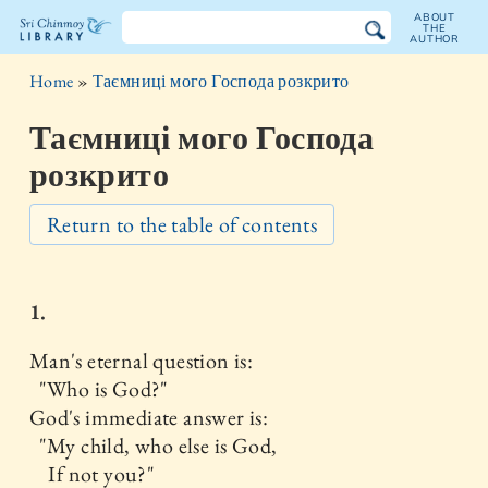
ABOUT
THE
AUTHOR
The
Home
»
Таємниці мого Господа розкрито
Sri
Таємниці мого Господа
Chinmoy
розкрито
Library
Return to the table of contents
1.
Man's eternal question is:
"Who is God?"
God's immediate answer is:
"My child, who else is God,
If not you?"