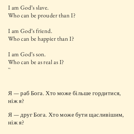
I am God’s slave.
Who can be prouder than I?
I am God’s friend.
Who can be happier than I?
I am God’s son.
Who can be as real as I?
``
Я — раб Бога. Хто може більше гордитися,
ніж я?
Я — друг Бога. Хто може бути щасливішим,
ніж я?