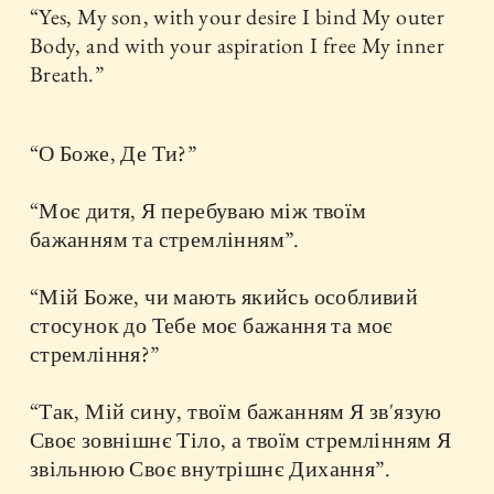
“Yes, My son, with your desire I bind My outer
Body, and with your aspiration I free My inner
Breath.”
“О Боже, Де Ти?”
“Моє дитя, Я перебуваю між твоїм
бажанням та стремлінням”.
“Мій Боже, чи мають якийсь особливий
стосунок до Тебе моє бажання та моє
стремління?”
“Так, Мій сину, твоїм бажанням Я зв'язую
Своє зовнішнє Тіло, а твоїм стремлінням Я
звільнюю Своє внутрішнє Дихання”.