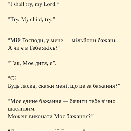
“I shall try, my Lord.”
“Try, My child, try.”
“Мій Господи, у мене — мільйони бажань.
А чи є в Тебе якісь?”
“Так, Моє дитя, є”.
“Є?
Будь ласка, скажи мені, що це за бажання?”
“Моє єдине бажання — бачити тебе вічно
щасливим.
Можеш виконати Моє бажання?”