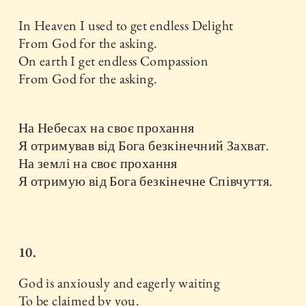
In Heaven I used to get endless Delight
From God for the asking.
On earth I get endless Compassion
From God for the asking.
На Небесах на своє прохання
Я отримував від Бога безкінечний Захват.
На землі на своє прохання
Я отримую від Бога безкінечне Співчуття.
10.
God is anxiously and eagerly waiting
To be claimed by you.