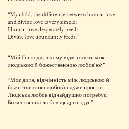
“My child, the difference between human love
and divine love is very simple:
Human love desperately needs.
Divine love abundantly feeds.”
“Мій Господи, в чому відмінність між
людською й божественною любов'ю?”
“Моє дитя, відмінність між людською й
божественною любов'ю дуже проста:
Людська любов відчайдушно потребує;
Божественна любов щедро годує”.