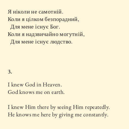
Я ніколи не самотній.
Коли я цілком безпорадний,
Для мене існує Бог.
Коли я надзвичайно могутній,
Для мене існує людство.
3.
I knew God in Heaven.
God knows me on earth.
I knew Him there by seeing Him repeatedly.
He knows me here by giving me constantly.