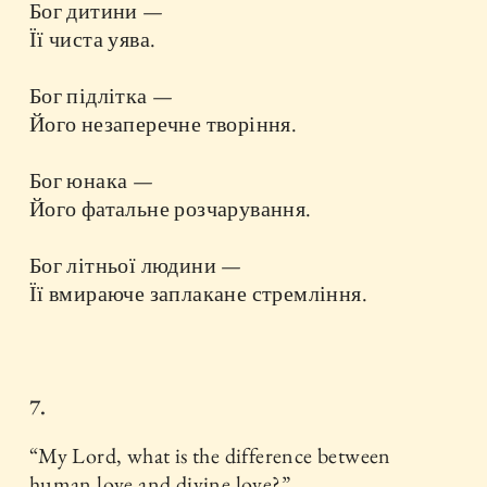
Бог дитини —
Її чиста уява.
Бог підлітка —
Його незаперечне творіння.
Бог юнака —
Його фатальне розчарування.
Бог літньої людини —
Її вмираюче заплакане стремління.
7.
“My Lord, what is the difference between
human love and divine love?”