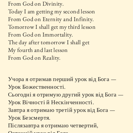
From God on Divinity.
Today I am getting my second lesson
From God on Eternity and Infinity.
Tomorrow I shall get my third lesson
From God on Immortality.
The day after tomorrow I shall get
My fourth and last lesson
From God on Reality.
Учора я отримав перший урок від Бога —
Урок Божественності.
Сьогодні я отримую другий урок від Бога —
Урок Вічності й Нескінченності.
Завтра я отримаю третій урок від Бога —
Урок Безсмертя.
Післязавтра я отримаю четвертий,
Останній урок від Бога —