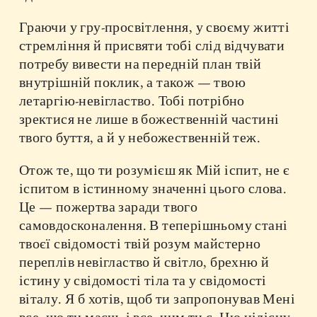
Граючи у гру-просвітлення, у своєму житті
стремління й присвяти тобі слід відчувати
потребу вивести на передній план твій
внутрішній поклик, а також — твою
летаргію-невігластво. Тобі потрібно
зректися не лише в божественній частині
твого буття, а й у небожественній теж.
Отож те, що ти розумієш як Мій іспит, не є
іспитом в істинному значенні цього слова.
Це — пожертва заради твого
самовдосконалення. В теперішньому стані
твоєї свідомості твій розум майстерно
переплів невігластво й світло, брехню й
істину у свідомості тіла та у свідомості
віталу. Я б хотів, щоб ти запропонував Мені