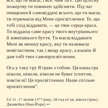
все, що ти маєш, і все, чим ти є. Цю цілісну
пожертву ти повинен здійснити. Під час
очищення й самовіддачі всього, що ти маєш,
ти отримаєш від Мене просвітлення. Те, що
тобі слід віддавати, — це твоє серце-краса.
Ти віддаєш саме красу твого внутрішнього
й зовнішнього буття. Ти маєш віддавати
Мені як меншу красу, яку ти називаєш
невіглаством, так і вищу красу, а взамін Я
дам тобі твоє самопросвітлення.
Ось у таку гру Я граю з тобою. Ця наша гра
ніколи, ніколи, ніколи не буває іспитом,
зовсім ні! Це просвітлення. Наше спільне
просвітлення”.
EA 51. 17 липня 1977 року, 08 год 40 хв, школа (трек),
Джамейка (Нью-Йорк).
↩