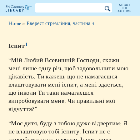
ABOUT
THE
AUTHOR
The
Home
»
Еверест стремління, частина 3
Sri
Chinmoy
1
Іспит
Library
“Мій Любий Всевишній Господи, скажи
мені лише одну річ, щоб задовольнити мою
цікавість. Ти кажеш, що не намагаєшся
влаштовувати мені іспит, а мені здається,
що інколи Ти таки намагаєшся
випробовувати мене. Чи правильні мої
відчуття?”
“Моє дитя, буду з тобою дуже відвертим: Я
не влаштовую тобі іспиту. Іспит не є
способом когось навчати. Іспит лише