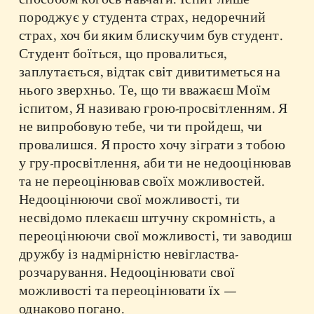
породжує у студента страх, недоречний
страх, хоч би яким блискучим був студент.
Студент боїться, що провалиться,
заплутається, відтак світ дивитиметься на
нього зверхньо. Те, що ти вважаєш Моїм
іспитом, Я називаю грою-просвітленням. Я
не випробовую тебе, чи ти пройдеш, чи
провалишся. Я просто хочу зіграти з тобою
у гру-просвітлення, аби ти не недооцінював
та не переоцінював своїх можливостей.
Недооцінюючи свої можливості, ти
несвідомо плекаєш штучну скромність, а
переоцінюючи свої можливості, ти заводиш
дружбу із надмірністю невігластва-
розчарування. Недооцінювати свої
можливості та переоцінювати їх —
однаково погано.