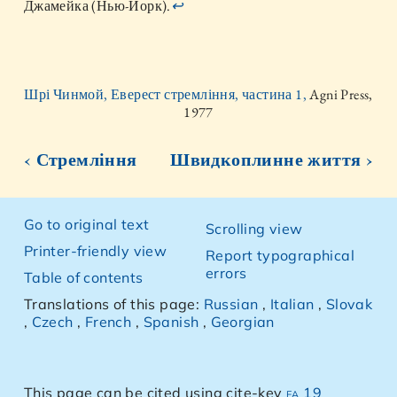
Джамейка (Нью-Йорк).
↩
Шрі Чинмой, Еверест стремління, частина 1,
Agni Press,
1977
‹ Стремління
Швидкоплинне життя ›
Go to original text
Scrolling view
Printer-friendly view
Report typographical
errors
Table of contents
Translations of this page:
Russian
,
Italian
,
Slovak
,
Czech
,
French
,
Spanish
,
Georgian
This page can be cited using cite-key
ea 19