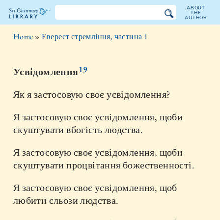
ABOUT
THE
AUTHOR
The
Home
»
Еверест стремління, частина 1
Sri
Chinmoy
19
Усвідомлення
Library
Як я застосовую своє усвідомлення?
Я застосовую своє усвідомлення, щоби
скуштувати вбогість людства.
Я застосовую своє усвідомлення, щоби
скуштувати процвітання божественності.
Я застосовую своє усвідомлення, щоб
любити сльози людства.