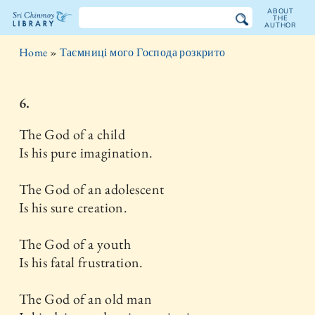
ABOUT
THE
AUTHOR
The
Home
»
Таємниці мого Господа розкрито
Sri
Chinmoy
6.
Library
The God of a child
Is his pure imagination.
The God of an adolescent
Is his sure creation.
The God of a youth
Is his fatal frustration.
The God of an old man