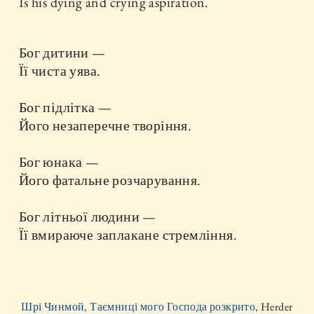
Is his dying and crying aspiration.
Бог дитини —
Її чиста уява.
Бог підлітка —
Його незаперечне творіння.
Бог юнака —
Його фатальне розчарування.
Бог літньої людини —
Її вмираюче заплакане стремління.
Шрі Чинмой, Таємниці мого Господа розкрито,
Herder